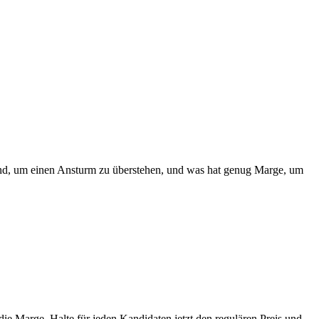
tand, um einen Ansturm zu überstehen, und was hat genug Marge, um
die Marge. Halte für jeden Kandidaten jetzt den regulären Preis und