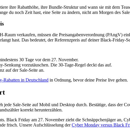
otiere ihre Rabatthöhe, ihre Bundle-Struktur und wann sie mit dem Teas
ange du noch Zeit hast, eine Seite zu ändern, nicht am Morgen des Sale
is
CH-Raum verkaufen, müssen die Preisangabenverordnung (PAngV) einha
langt hast. Das bedeutet, der Referenzpreis auf deiner Black-Friday-Se
 mindestens 30 Tage vor dem 27. November.
day-Senkung vorzutäuschen. Die 30-Tage-Regel deckt das auf.
nz auf der Sale-Seite an.
ay-Rabatten in Deutschland
in Ordnung, bevor deine Preise live gehen.
rt
h jede Sale-Seite auf Mobil und Desktop durch. Bestätige, dass der Co
andszähler korrekt herunterzählen.
ents. Black Friday am 27. November zieht die Schnäppchenjäger an, C
de frisch. Unsere Aufschlüsselung der
Cyber Monday versus Black Fri