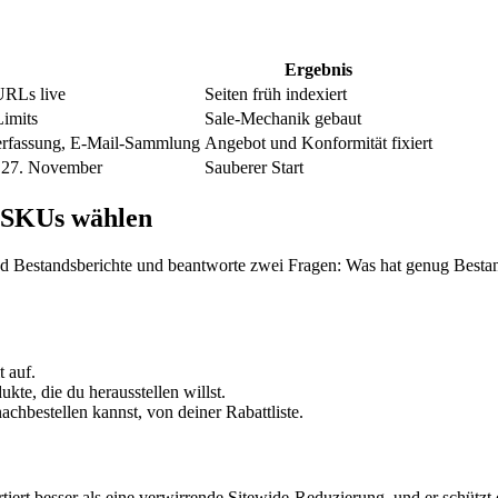
Ergebnis
URLs live
Seiten früh indexiert
Limits
Sale-Mechanik gebaut
erfassung, E-Mail-Sammlung
Angebot und Konformität fixiert
 27. November
Sauberer Start
t-SKUs wählen
 und Bestandsberichte und beantworte zwei Fragen: Was hat genug Bes
 auf.
te, die du herausstellen willst.
chbestellen kannst, von deiner Rabattliste.
iert besser als eine verwirrende Sitewide-Reduzierung, und er schützt 