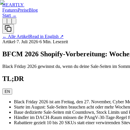
HEARTLY
.
Features
Preise
Blog
Start →
←
Alle Artikel
Read in English
↗
Artikel
·
7. Juli 2026
·
6
Min. Lesezeit
BFCM 2026 Shopify-Vorbereitung: Wochen
Black Friday 2026 gewinnst du, wenn du deine Sale-Seiten im Somme
TL;DR
EN
Black Friday 2026 ist am Freitag, den 27. November, Cyber 
Starte im August: Sale-Seiten brauchen acht oder mehr Wochen
Baue dedizierte Sale-Seiten mit Countdown, Stock Limits und 
Händler im DACH-Raum müssen die PAngV-30-Tage-Regel für d
Rabattiere gezielt 10 bis 20 SKUs statt einer verwirrenden Sit