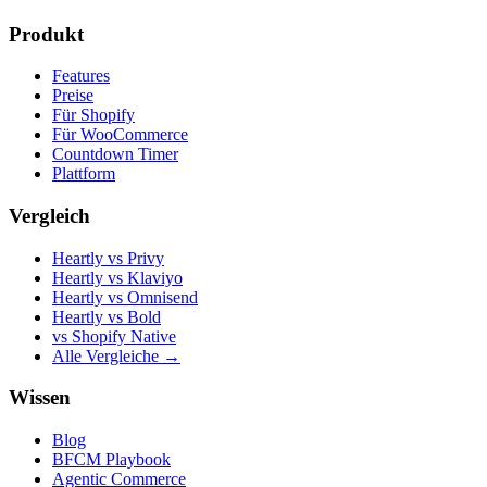
Produkt
Features
Preise
Für Shopify
Für WooCommerce
Countdown Timer
Plattform
Vergleich
Heartly vs Privy
Heartly vs Klaviyo
Heartly vs Omnisend
Heartly vs Bold
vs Shopify Native
Alle Vergleiche →
Wissen
Blog
BFCM Playbook
Agentic Commerce