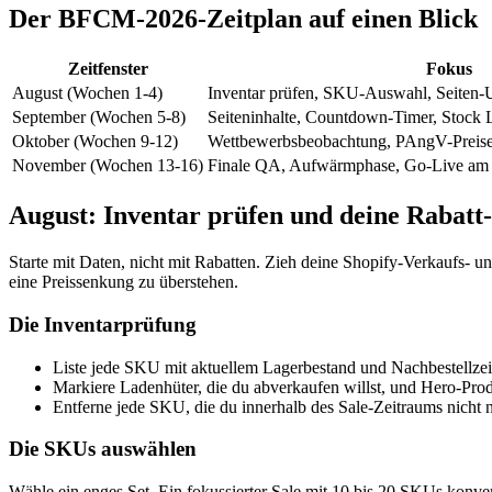
Der BFCM-2026-Zeitplan auf einen Blick
Zeitfenster
Fokus
August (Wochen 1-4)
Inventar prüfen, SKU-Auswahl, Seiten-
September (Wochen 5-8)
Seiteninhalte, Countdown-Timer, Stock 
Oktober (Wochen 9-12)
Wettbewerbsbeobachtung, PAngV-Preis
November (Wochen 13-16)
Finale QA, Aufwärmphase, Go-Live am
August: Inventar prüfen und deine Rabat
Starte mit Daten, nicht mit Rabatten. Zieh deine Shopify-Verkaufs-
eine Preissenkung zu überstehen.
Die Inventarprüfung
Liste jede SKU mit aktuellem Lagerbestand und Nachbestellzeit
Markiere Ladenhüter, die du abverkaufen willst, und Hero-Produk
Entferne jede SKU, die du innerhalb des Sale-Zeitraums nicht na
Die SKUs auswählen
Wähle ein enges Set. Ein fokussierter Sale mit 10 bis 20 SKUs konvert