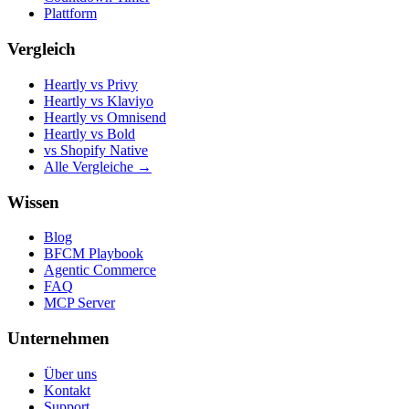
Plattform
Vergleich
Heartly vs Privy
Heartly vs Klaviyo
Heartly vs Omnisend
Heartly vs Bold
vs Shopify Native
Alle Vergleiche →
Wissen
Blog
BFCM Playbook
Agentic Commerce
FAQ
MCP Server
Unternehmen
Über uns
Kontakt
Support