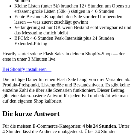
Stunden
Kleine Listen (unter 5k) brauchen 12+ Stunden um Opens zu
erfassen; große Listen (50k+) sättigen in 4-6 Stunden
Echte Bestands-Knappheit den Sale vor der Uhr beenden
lassen — was zuerst zuschlägt gewinnt
Verlängerung ist nur OK wenn Bestand echt verfügbar ist und
das Messaging ehrlich bleibt
BFCM: 4-6 Stunden Peak-Intensität plus 24 Stunden
Extended-Pricing
Heartly startet solche Flash Sales in deinem Shopify-Shop — der
erste in unter 3 Minuten live.
Bei Shopify installieren
→
Die richtige Dauer für einen Flash Sale hängt von drei Variablen ab:
Produkt-Preispunkt, Listengröße und Bestandsniveau. Es gibt keine
einzelne Zahl die über alle Szenarien funktioniert. Dieser Beitrag
gibt eine daten-basierte Antwort für jeden Fall und erklärt wie man
auf den eigenen Shop kalibriert.
Die kurze Antwort
Für die meisten E-Commerce-Kategorien:
4 bis 24 Stunden
. Unter
4 Stunden lässt die Audience unabgedeckt. Über 24 Stunden