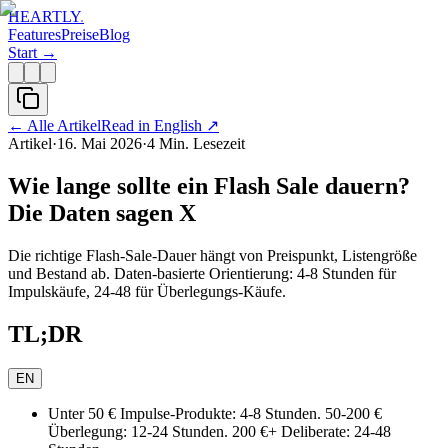
HEARTLY
.
Features
Preise
Blog
Start →
←
Alle Artikel
Read in English
↗
Artikel
·
16. Mai 2026
·
4
Min. Lesezeit
Wie lange sollte ein Flash Sale dauern?
Die Daten sagen X
Die richtige Flash-Sale-Dauer hängt von Preispunkt, Listengröße
und Bestand ab. Daten-basierte Orientierung: 4-8 Stunden für
Impulskäufe, 24-48 für Überlegungs-Käufe.
TL;DR
EN
Unter 50 € Impulse-Produkte: 4-8 Stunden. 50-200 €
Überlegung: 12-24 Stunden. 200 €+ Deliberate: 24-48