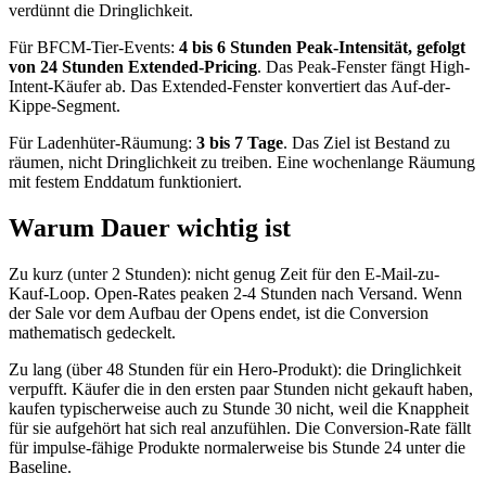
verdünnt die Dringlichkeit.
Für BFCM-Tier-Events:
4 bis 6 Stunden Peak-Intensität, gefolgt
von 24 Stunden Extended-Pricing
. Das Peak-Fenster fängt High-
Intent-Käufer ab. Das Extended-Fenster konvertiert das Auf-der-
Kippe-Segment.
Für Ladenhüter-Räumung:
3 bis 7 Tage
. Das Ziel ist Bestand zu
räumen, nicht Dringlichkeit zu treiben. Eine wochenlange Räumung
mit festem Enddatum funktioniert.
Warum Dauer wichtig ist
Zu kurz (unter 2 Stunden): nicht genug Zeit für den E-Mail-zu-
Kauf-Loop. Open-Rates peaken 2-4 Stunden nach Versand. Wenn
der Sale vor dem Aufbau der Opens endet, ist die Conversion
mathematisch gedeckelt.
Zu lang (über 48 Stunden für ein Hero-Produkt): die Dringlichkeit
verpufft. Käufer die in den ersten paar Stunden nicht gekauft haben,
kaufen typischerweise auch zu Stunde 30 nicht, weil die Knappheit
für sie aufgehört hat sich real anzufühlen. Die Conversion-Rate fällt
für impulse-fähige Produkte normalerweise bis Stunde 24 unter die
Baseline.