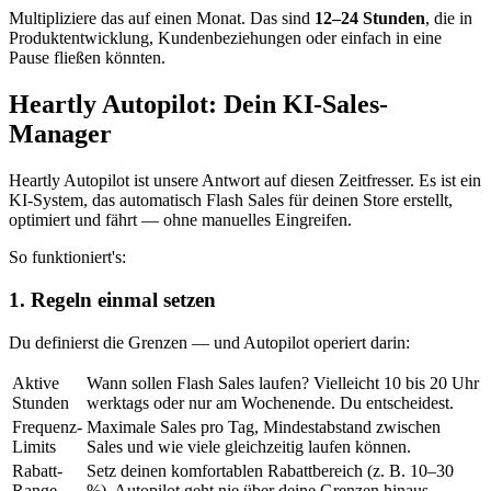
Multipliziere das auf einen Monat. Das sind
12–24 Stunden
, die in
Produktentwicklung, Kundenbeziehungen oder einfach in eine
Pause fließen könnten.
Heartly Autopilot: Dein KI-Sales-
Manager
Heartly Autopilot ist unsere Antwort auf diesen Zeitfresser. Es ist ein
KI-System, das automatisch Flash Sales für deinen Store erstellt,
optimiert und fährt — ohne manuelles Eingreifen.
So funktioniert's:
1. Regeln einmal setzen
Du definierst die Grenzen — und Autopilot operiert darin:
Aktive
Wann sollen Flash Sales laufen? Vielleicht 10 bis 20 Uhr
Stunden
werktags oder nur am Wochenende. Du entscheidest.
Frequenz-
Maximale Sales pro Tag, Mindestabstand zwischen
Limits
Sales und wie viele gleichzeitig laufen können.
Rabatt-
Setz deinen komfortablen Rabattbereich (z. B. 10–30
Range
%). Autopilot geht nie über deine Grenzen hinaus.