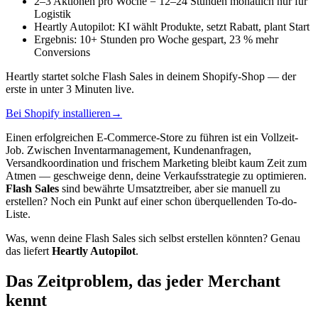
2–3 Aktionen pro Woche = 12–24 Stunden monatlich nur für
Logistik
Heartly Autopilot: KI wählt Produkte, setzt Rabatt, plant Start
Ergebnis: 10+ Stunden pro Woche gespart, 23 % mehr
Conversions
Heartly startet solche Flash Sales in deinem Shopify-Shop — der
erste in unter 3 Minuten live.
Bei Shopify installieren
→
Einen erfolgreichen E-Commerce-Store zu führen ist ein Vollzeit-
Job. Zwischen Inventarmanagement, Kundenanfragen,
Versandkoordination und frischem Marketing bleibt kaum Zeit zum
Atmen — geschweige denn, deine Verkaufsstrategie zu optimieren.
Flash Sales
sind bewährte Umsatztreiber, aber sie manuell zu
erstellen? Noch ein Punkt auf einer schon überquellenden To-do-
Liste.
Was, wenn deine Flash Sales sich selbst erstellen könnten? Genau
das liefert
Heartly Autopilot
.
Das Zeitproblem, das jeder Merchant
kennt