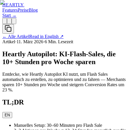
HEARTLY
.
Features
Preise
Blog
Start →
←
Alle Artikel
Read in English
↗
Artikel
·
11. März 2026
·
6
Min. Lesezeit
Heartly Autopilot: KI-Flash-Sales, die
10+ Stunden pro Woche sparen
Entdecke, wie Heartly Autopilot KI nutzt, um Flash Sales
automatisch zu erstellen, zu optimieren und zu fahren — Merchants
sparen 10+ Stunden pro Woche und steigern Conversion Rates um
23 %.
TL;DR
EN
Manuelles Setup: 30–60 Minuten pro Flash Sale