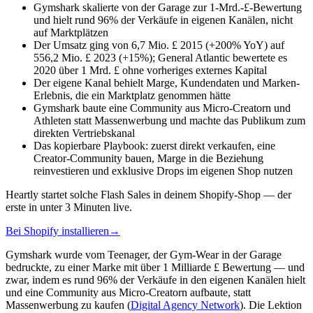
Gymshark skalierte von der Garage zur 1-Mrd.-£-Bewertung
und hielt rund 96% der Verkäufe in eigenen Kanälen, nicht
auf Marktplätzen
Der Umsatz ging von 6,7 Mio. £ 2015 (+200% YoY) auf
556,2 Mio. £ 2023 (+15%); General Atlantic bewertete es
2020 über 1 Mrd. £ ohne vorheriges externes Kapital
Der eigene Kanal behielt Marge, Kundendaten und Marken-
Erlebnis, die ein Marktplatz genommen hätte
Gymshark baute eine Community aus Micro-Creatorn und
Athleten statt Massenwerbung und machte das Publikum zum
direkten Vertriebskanal
Das kopierbare Playbook: zuerst direkt verkaufen, eine
Creator-Community bauen, Marge in die Beziehung
reinvestieren und exklusive Drops im eigenen Shop nutzen
Heartly startet solche Flash Sales in deinem Shopify-Shop — der
erste in unter 3 Minuten live.
Bei Shopify installieren
→
Gymshark wurde vom Teenager, der Gym-Wear in der Garage
bedruckte, zu einer Marke mit über 1 Milliarde £ Bewertung — und
zwar, indem es rund 96% der Verkäufe in den eigenen Kanälen hielt
und eine Community aus Micro-Creatorn aufbaute, statt
Massenwerbung zu kaufen (
Digital Agency Network
). Die Lektion