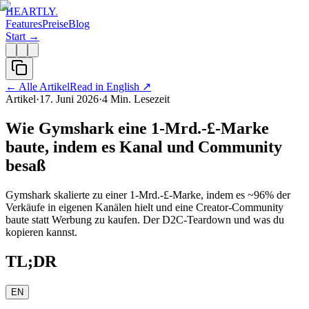
HEARTLY
.
Features
Preise
Blog
Start →
←
Alle Artikel
Read in English
↗
Artikel
·
17. Juni 2026
·
4
Min. Lesezeit
Wie Gymshark eine 1-Mrd.-£-Marke
baute, indem es Kanal und Community
besaß
Gymshark skalierte zu einer 1-Mrd.-£-Marke, indem es ~96% der
Verkäufe in eigenen Kanälen hielt und eine Creator-Community
baute statt Werbung zu kaufen. Der D2C-Teardown und was du
kopieren kannst.
TL;DR
EN