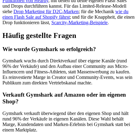
Funktionen von Heartly
, mit denen du deine eigenen Flash Sales
und Drops durchführen kannst. Für das Limited-Release-Modell
siehe
Drop Marketing für D2C-Marken
; für die Mechanik
wie du
einen Flash Sale auf Shopify fährst
; und für die Knappheit, die einen
Drop funktionieren lässt,
Scarcity-Marketing-Beispiele
.
Häufig gestellte Fragen
Wie wurde Gymshark so erfolgreich?
Gymshark wuchs durch Direktverkauf über eigene Kanäle (rund
96% der Verkäufe) und den Aufbau einer Community aus Micro-
Influencern und Fitness-Athleten, statt Massenwerbung zu kaufen.
Es reinvestierte Marge in Creator und Community-Events, was sein
Publikum zum direkten Vertriebskanal machte.
Verkauft Gymshark auf Amazon oder im eigenen
Shop?
Gymshark verkauft überwiegend über den eigenen Shop und hält
rund 96% der Verkäufe in eigenen Kanälen. Diese Wahl behält
Marge, Kundendaten und Marken-Erlebnis bei Gymshark statt bei
einem Marktplatz.