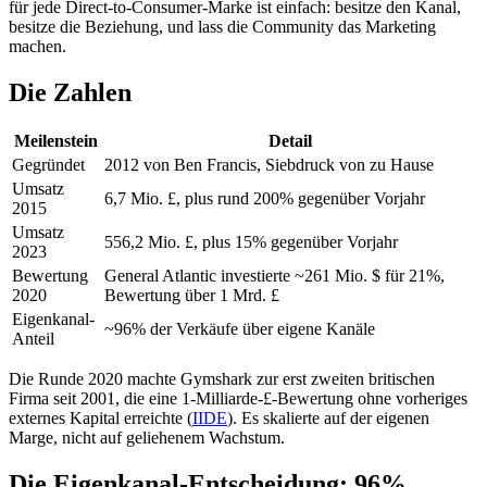
für jede Direct-to-Consumer-Marke ist einfach: besitze den Kanal,
besitze die Beziehung, und lass die Community das Marketing
machen.
Die Zahlen
Meilenstein
Detail
Gegründet
2012 von Ben Francis, Siebdruck von zu Hause
Umsatz
6,7 Mio. £, plus rund 200% gegenüber Vorjahr
2015
Umsatz
556,2 Mio. £, plus 15% gegenüber Vorjahr
2023
Bewertung
General Atlantic investierte ~261 Mio. $ für 21%,
2020
Bewertung über 1 Mrd. £
Eigenkanal-
~96% der Verkäufe über eigene Kanäle
Anteil
Die Runde 2020 machte Gymshark zur erst zweiten britischen
Firma seit 2001, die eine 1-Milliarde-£-Bewertung ohne vorheriges
externes Kapital erreichte (
IIDE
). Es skalierte auf der eigenen
Marge, nicht auf geliehenem Wachstum.
Die Eigenkanal-Entscheidung: 96%