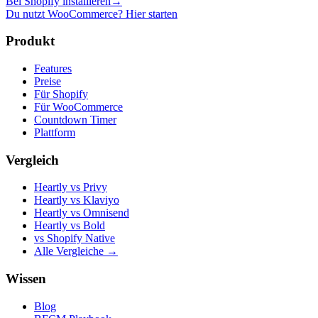
Bei Shopify installieren
→
Du nutzt WooCommerce? Hier starten
Produkt
Features
Preise
Für Shopify
Für WooCommerce
Countdown Timer
Plattform
Vergleich
Heartly vs Privy
Heartly vs Klaviyo
Heartly vs Omnisend
Heartly vs Bold
vs Shopify Native
Alle Vergleiche →
Wissen
Blog