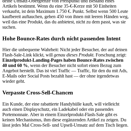
deine Umsatz-Obergrenze von Preispunkt und Bestand eines
Artikels bestimmt. Wenn du eine 35-€-Kerze mit 50 Einheiten
verkaufst, ist dein Maximum 1.750 €. Punkt. Selbst wenn 500 Leute
kaufbereit auftauchen, gehen 450 von ihnen mit leeren Händen weg,
weil das eine Produkt, das du anbietest, nicht zu dem passt, was sie
suchen.
Hohe Bounce-Rates durch nicht passenden Intent
Hier die unbequeme Wahrheit: Nicht jeder Besucher, der auf deinen
Flash-Sale-Link klickt, will
genau dieses Produkt
. Forschung zeigt:
Einzelprodukt-Landing-Pages haben Bounce-Rates zwischen
40 und 60 %
, wenn der Besucher nicht sofort einen Bezug zum
Angebot herstellt. Das ist viel Traffic — Traffic, für den du mit Ads,
E-Mails oder Social Posts bezahlt hast — der ohne irgendetwas
wieder geht.
Verpasste Cross-Sell-Chancen
Ein Kunde, der eine rabattierte Handyhülle kauft, will vielleicht
auch einen Displayschutz, ein Ladekabel oder ein passendes
Portemonnaie. Aber in einem Einzelprodukt-Flash-Sale gibt es
keinen Mechanismus, ihm diese ergänzenden Artikel zu zeigen. Du
lässt jedes Mal Cross-Sell- und Upsell-Umsatz auf dem Tisch liegen.