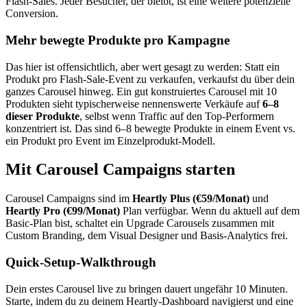
Flash-Sales. Jeder Besucher, der bleibt, ist eine weitere potenzielle
Conversion.
Mehr bewegte Produkte pro Kampagne
Das hier ist offensichtlich, aber wert gesagt zu werden: Statt ein
Produkt pro Flash-Sale-Event zu verkaufen, verkaufst du über dein
ganzes Carousel hinweg. Ein gut konstruiertes Carousel mit 10
Produkten sieht typischerweise nennenswerte Verkäufe auf
6–8
dieser Produkte
, selbst wenn Traffic auf den Top-Performern
konzentriert ist. Das sind 6–8 bewegte Produkte in einem Event vs.
ein Produkt pro Event im Einzelprodukt-Modell.
Mit Carousel Campaigns starten
Carousel Campaigns sind im
Heartly Plus (€59/Monat)
und
Heartly Pro (€99/Monat)
Plan verfügbar. Wenn du aktuell auf dem
Basic-Plan bist, schaltet ein Upgrade Carousels zusammen mit
Custom Branding, dem Visual Designer und Basis-Analytics frei.
Quick-Setup-Walkthrough
Dein erstes Carousel live zu bringen dauert ungefähr 10 Minuten.
Starte, indem du zu deinem Heartly-Dashboard navigierst und eine