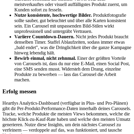
meistverkauftes oder visuell auffälligstes Produkt zuerst, um
Kunden sofort zu fesseln.
Nutze konsistente, hochwertige Bilder.
Produktfotografie
sollte sauber, gut beleuchtet und über alle Karten konsistent
sein. Ein Carousel mit unpassenden Bild-Stilen wirkt
unprofessionell und untergräbt Vertrauen.
Variiere Countdown-Dauern.
Nicht jedes Produkt braucht
denselben Timer. Staffel Ablaufzeiten, sodass immer etwas
„bald endet", was die Dringlichkeit über die ganze Kampagne
hinweg lebendig hält.
Bewirb einmal, nicht zehnmal.
Einer der größten Vorteile
von Carousels ist, dass du nur eine E-Mail, einen Social Post,
eine SMS senden musst. Widersteh dem Drang, einzelne
Produkte zu bewerben — lass das Carousel die Arbeit
machen.
Erfolg messen
Heartlys Analytics-Dashboard (verfügbar in Plus- und Pro-Plänen)
gibt dir Per-Produkt-Performance-Daten innerhalb deines Carousels.
Tracke, welche Produkte die meisten Views bekommen, welche die
höchste Klick-zu-Kauf-Rate haben und welche den meisten Umsatz
generieren. Nutze diese Insights, um dein nächstes Carousel zu
verfeinern — verdoppele auf das, was funktioniert, und tausche