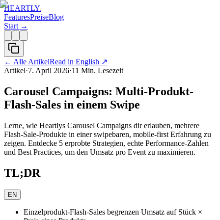
HEARTLY
.
Features
Preise
Blog
Start →
←
Alle Artikel
Read in English
↗
Artikel
·
7. April 2026
·
11
Min. Lesezeit
Carousel Campaigns: Multi-Produkt-
Flash-Sales in einem Swipe
Lerne, wie Heartlys Carousel Campaigns dir erlauben, mehrere
Flash-Sale-Produkte in einer swipebaren, mobile-first Erfahrung zu
zeigen. Entdecke 5 erprobte Strategien, echte Performance-Zahlen
und Best Practices, um den Umsatz pro Event zu maximieren.
TL;DR
EN
Einzelprodukt-Flash-Sales begrenzen Umsatz auf Stück ×