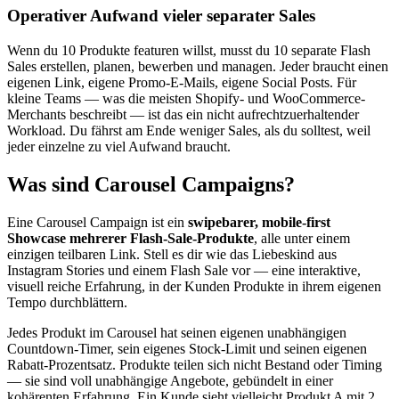
Operativer Aufwand vieler separater Sales
Wenn du 10 Produkte featuren willst, musst du 10 separate Flash
Sales erstellen, planen, bewerben und managen. Jeder braucht einen
eigenen Link, eigene Promo-E-Mails, eigene Social Posts. Für
kleine Teams — was die meisten Shopify- und WooCommerce-
Merchants beschreibt — ist das ein nicht aufrechtzuerhaltender
Workload. Du fährst am Ende weniger Sales, als du solltest, weil
jeder einzelne zu viel Aufwand braucht.
Was sind Carousel Campaigns?
Eine Carousel Campaign ist ein
swipebarer, mobile-first
Showcase mehrerer Flash-Sale-Produkte
, alle unter einem
einzigen teilbaren Link. Stell es dir wie das Liebeskind aus
Instagram Stories und einem Flash Sale vor — eine interaktive,
visuell reiche Erfahrung, in der Kunden Produkte in ihrem eigenen
Tempo durchblättern.
Jedes Produkt im Carousel hat seinen eigenen unabhängigen
Countdown-Timer, sein eigenes Stock-Limit und seinen eigenen
Rabatt-Prozentsatz. Produkte teilen sich nicht Bestand oder Timing
— sie sind voll unabhängige Angebote, gebündelt in einer
kohärenten Erfahrung. Ein Kunde sieht vielleicht Produkt A mit 2