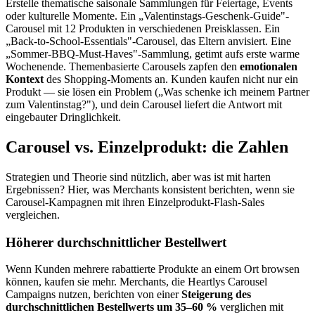
Erstelle thematische saisonale Sammlungen für Feiertage, Events
oder kulturelle Momente. Ein „Valentinstags-Geschenk-Guide"-
Carousel mit 12 Produkten in verschiedenen Preisklassen. Ein
„Back-to-School-Essentials"-Carousel, das Eltern anvisiert. Eine
„Sommer-BBQ-Must-Haves"-Sammlung, getimt aufs erste warme
Wochenende. Themenbasierte Carousels zapfen den
emotionalen
Kontext
des Shopping-Moments an. Kunden kaufen nicht nur ein
Produkt — sie lösen ein Problem („Was schenke ich meinem Partner
zum Valentinstag?"), und dein Carousel liefert die Antwort mit
eingebauter Dringlichkeit.
Carousel vs. Einzelprodukt: die Zahlen
Strategien und Theorie sind nützlich, aber was ist mit harten
Ergebnissen? Hier, was Merchants konsistent berichten, wenn sie
Carousel-Kampagnen mit ihren Einzelprodukt-Flash-Sales
vergleichen.
Höherer durchschnittlicher Bestellwert
Wenn Kunden mehrere rabattierte Produkte an einem Ort browsen
können, kaufen sie mehr. Merchants, die Heartlys Carousel
Campaigns nutzen, berichten von einer
Steigerung des
durchschnittlichen Bestellwerts um 35–60 %
verglichen mit