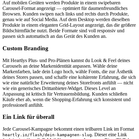
Auf mobilen Geräten werden Produkte in einem swipebaren
Carousel-Format angezeigt — optimiert für daumenfreundliches
Browsen. Kunden swipen nach links und rechts durch Produkte,
genau wie auf Social Media. Auf dem Desktop werden dieselben
Produkte in einem eleganten Grid-Layout angezeigt, das die größere
Bildschirmfläche nutzt. Beide Formate sind voll responsiv und
passen sich automatisch an das Gerät des Kunden an.
Custom Branding
Mit Heartlys Plus- und Pro-Plänen kannst du Look & Feel deines
Carousels an deine Markenidentität anpassen. Wähle deine
Markenfarben, lade dein Logo hoch, wähle Fonts, die zur Ästhetik
deines Stores passen, und schaffe eine kohärente Erfahrung, die sich
wie eine natürliche Erweiterung deines Storefronts anfühlt — nicht
wie ein generisches Drittanbieter-Widget. Dieses Level an
Anpassung ist kritisch für Vertrauensbildung. Kunden schließen
Käufe eher ab, wenn die Shopping-Erfahrung sich konsistent und
professionell anfühlt.
Ein Link für überall
Jede Carousel-Kampagne bekommt einen teilbaren Link im Format
. Dieser eine Link
heartly.io/flash/dein-kampagnen-slug