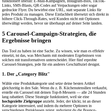
funktioniert überall: E-Mail-Kampagnen, Instagram-Bios, TikTok-
Links, SMS-Blasts, QR-Codes auf Verpackungen oder sogar
gedruckte Flyer. Du bewirbst eine URL, statt separate Links für
jedes Produkt zu managen. Diese Einfachheit übersetzt sich direkt in
höhere Click-Through-Rates, weil Kunden nicht mit Optionen
überwältigt werden, bevor sie überhaupt auf deiner Seite landen.
5 Carousel-Campaign-Strategien, die
Ergebnisse bringen
Das Tool zu haben ist eine Sache. Zu wissen, wie man es effektiv
einsetzt, ist das, was Merchants mit moderaten Ergebnissen von
solchen mit transformativen unterscheidet. Hier fünf erprobte
Carousel-Strategien, jede für ein anderes Geschäftsziel designt.
1. Der „Category Blitz"
Wähle eine Produktkategorie und setze deine besten Artikel
gleichzeitig in den Sale. Wenn du z. B. Küchenutensilien verkaufst,
erstelle ein Carousel mit deinen Top-8-Messern — alle 24 Stunden
lang rabattiert. Diese Strategie funktioniert, weil sie eine
hochgezielte Zielgruppe
anzieht. Jeder, der klickt, ist an dieser
Kategorie interessiert, und indem du mehrere Optionen in
verschiedenen Preisklassen zeigst, reduzierst du die Bounce-