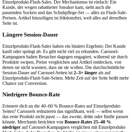
Einzelprodukt-Flash-Sales. Der Mechanismus ist einfach: Ein
Kunde, der wegen rabattierter Sneaker kam, sieht auch die
passenden Socken und das Schuhpflege-Set — alles zu Flash-Sale-
Preisen. Artikel hinzufügen ist friktionsfrei, weil alles auf derselben
Seite ist.
Längere Session-Dauer
Einzelprodukt-Flash-Sales haben ein binäres Ergebnis: Der Kunde
kauft oder springt ab. Es gibt nicht viel zu erkunden. Carousel-
Kampagnen halten Besucher dagegen engagiert, während sie durch
Produkte swipen, Preise vergleichen und Artikel entdecken, von
denen sie nicht wussten, dass sie sie wollen. Die durchschnittliche
Session-Dauer auf Carousel-Seiten ist
2–3× länger
als auf
Einzelprodukt-Flash-Sale-Seiten. Mehr Zeit auf der Seite heißt mehr
Chance zur Conversion.
Niedrigere Bounce-Rate
Erinnere dich an die 40–60 % Bounce-Rates auf Einzelprodukt-
Seiten? Carousels reduzieren das signifikant, weil — selbst wenn
das erste Produkt nicht passt — das zweite, dritte oder fünfte passen
könnte. Merchants berichten von
Bounce-Rates 25–40 %
niedriger
auf Carousel-Kampagnen verglichen mit Einzelprodukt-