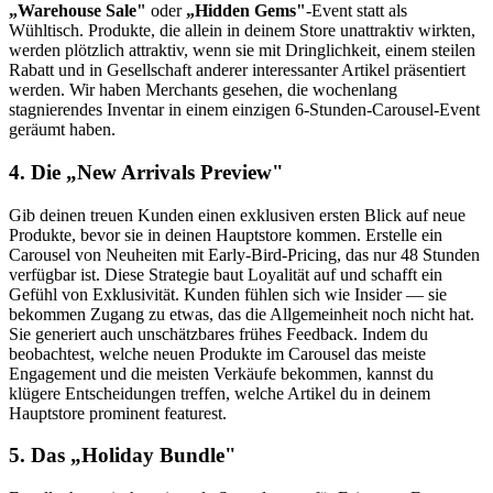
„Warehouse Sale"
oder
„Hidden Gems"
-Event statt als
Wühltisch. Produkte, die allein in deinem Store unattraktiv wirkten,
werden plötzlich attraktiv, wenn sie mit Dringlichkeit, einem steilen
Rabatt und in Gesellschaft anderer interessanter Artikel präsentiert
werden. Wir haben Merchants gesehen, die wochenlang
stagnierendes Inventar in einem einzigen 6-Stunden-Carousel-Event
geräumt haben.
4. Die „New Arrivals Preview"
Gib deinen treuen Kunden einen exklusiven ersten Blick auf neue
Produkte, bevor sie in deinen Hauptstore kommen. Erstelle ein
Carousel von Neuheiten mit Early-Bird-Pricing, das nur 48 Stunden
verfügbar ist. Diese Strategie baut Loyalität auf und schafft ein
Gefühl von Exklusivität. Kunden fühlen sich wie Insider — sie
bekommen Zugang zu etwas, das die Allgemeinheit noch nicht hat.
Sie generiert auch unschätzbares frühes Feedback. Indem du
beobachtest, welche neuen Produkte im Carousel das meiste
Engagement und die meisten Verkäufe bekommen, kannst du
klügere Entscheidungen treffen, welche Artikel du in deinem
Hauptstore prominent featurest.
5. Das „Holiday Bundle"