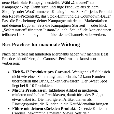
neue Flash-Sale-Kampagne erstellst. Wähl „Carousel" als
Kampagnen-Typ. Dann such und füge Produkte aus deinem
Shopify- oder WooCommerce-Katalog hinzu. Setz für jedes Produkt
den Rabatt-Prozentsatz, das Stock-Limit und die Countdown-Dauer.
Pass die Erscheinung deiner Kampagne mit deinen Markenfarben
und deinem Logo an. Setz die Kampagnen-Startzeit — oder klick
„Sofort starten" für einen Instant-Launch. Schließlich: kopier deinen
teilbaren Link und beginn ihn über deine Channels zu bewerben.
Best Practices für maximale Wirkung
Nach der Arbeit mit hunderten Merchants haben wir mehrere Best
Practices identifiziert, die Carousel-Performance konsistent
verbessern:
Ziel: 5–12 Produkte pro Carousel.
Weniger als 5 fühlt sich
nicht wie eine „Sammlung" an, mehr als 12 kann Kunden
überfordern und Dringlichkeit verwässern. Der Sweet Spot
liegt bei 8–10 Produkten.
Mische Preisklassen.
Inkludiere Artikel in niedrigen,
mittleren und hohen Preisklassen, damit für jedes Budget
etwas dabei ist. Die niedrigeren Artikel dienen als
Einstiegspunkte, die Kunden in die Kauf-Mentalität bringen.
Führe mit deinem stärksten Produkt.
Die erste Karte im
Carousel bekommt die meisten Views. Setz dein