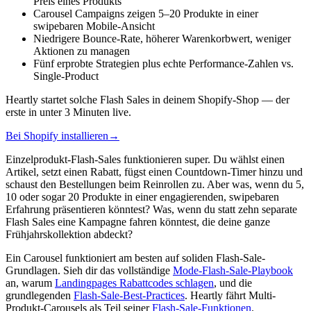
Preis eines Produkts
Carousel Campaigns zeigen 5–20 Produkte in einer
swipebaren Mobile-Ansicht
Niedrigere Bounce-Rate, höherer Warenkorbwert, weniger
Aktionen zu managen
Fünf erprobte Strategien plus echte Performance-Zahlen vs.
Single-Product
Heartly startet solche Flash Sales in deinem Shopify-Shop — der
erste in unter 3 Minuten live.
Bei Shopify installieren
→
Einzelprodukt-Flash-Sales funktionieren super. Du wählst einen
Artikel, setzt einen Rabatt, fügst einen Countdown-Timer hinzu und
schaust den Bestellungen beim Reinrollen zu. Aber was, wenn du 5,
10 oder sogar 20 Produkte in einer engagierenden, swipebaren
Erfahrung präsentieren könntest? Was, wenn du statt zehn separate
Flash Sales eine Kampagne fahren könntest, die deine ganze
Frühjahrskollektion abdeckt?
Ein Carousel funktioniert am besten auf soliden Flash-Sale-
Grundlagen. Sieh dir das vollständige
Mode-Flash-Sale-Playbook
an, warum
Landingpages Rabattcodes schlagen
, und die
grundlegenden
Flash-Sale-Best-Practices
. Heartly fährt Multi-
Produkt-Carousels als Teil seiner
Flash-Sale-Funktionen
.