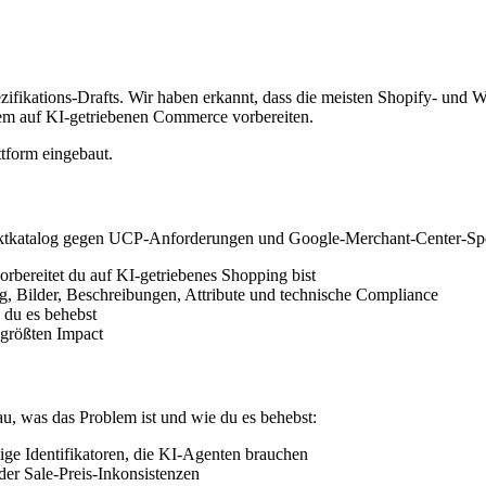
ezifikations-Drafts. Wir haben erkannt, dass die meisten Shopify- un
dem auf KI-getriebenen Commerce vorbereiten.
ttform eingebaut.
uktkatalog gegen UCP-Anforderungen und Google-Merchant-Center-Spez
 vorbereitet du auf KI-getriebenes Shopping bist
cing, Bilder, Beschreibungen, Attribute und technische Compliance
e du es behebst
 größten Impact
au, was das Problem ist und wie du es behebst:
utige Identifikatoren, die KI-Agenten brauchen
der Sale-Preis-Inkonsistenzen