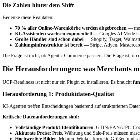
Die Zahlen hinter dem Shift
Bedenke diese Realitäten:
70 % aller Online-Warenkörbe werden abgebrochen
— meis
KI-Assistenten wachsen exponentiell
— Googles AI Mode ist be
Große Händler sind schon dabei
— Shopify, Target, Walmart
Zahlungsinfrastruktur ist bereit
— Stripe, Adyen, Mastercard
Die Frage ist nicht, ob Agentic Commerce passiert. Die Frage ist, ob de
Die Herausforderungen: was Merchants m
UCP-Readiness ist nicht nur ein Plugin zu installieren. Es braucht
fun
Herausforderung 1: Produktdaten-Qualität
KI-Agenten treffen Entscheidungen basierend auf strukturierten Daten. 
Kritische Datenanforderungen sind:
Vollständige Produkt-Identifikatoren
: GTIN/EAN/UPC-Codes 
Akkurate Preise
: Preis, Währung und Sale-Preis müssen masch
Hochwertige Bilder
: Mehrere Winkel, korrekte Größen und sa