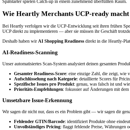
Spätstarter spielen Catch-up in einem zunehmend überfüllten Raum.
Wie Heartly Merchants UCP-ready macht
Bei Heartly verfolgen wir die UCP-Entwicklung seit ihren frühen Sp
UCP direkt zu implementieren — aber sie müssen ihr Geschäft trotz
Deshalb haben wir
AI Shopping Readiness
direkt in die Heartly-Pla
AI-Readiness-Scanning
Unser automatisiertes Scan-System analysiert deinen gesamten Prod
Gesamter Readiness-Score
: eine einzige Zahl, die zeigt, wie
Aufschlüsselung nach Kategorie
: detaillierte Scores für Pri
Spezifische Issues pro Produkt
: genau, was falsch ist und wi
Prioritäts-Empfehlungen
: fokussier auf Änderungen mit dem
Umsetzbare Issue-Erkennung
Wir sagen dir nicht nur, dass es ein Problem gibt — wir sagen dir gen
Fehlender GTIN/Barcode
: identifiziert Produkte ohne einde
Unvollständiges Pricing
: flaggt fehlende Preise, Währungen o