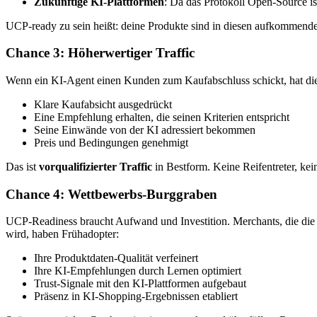
Zukünftige KI-Plattformen
: Da das Protokoll Open-Source is
UCP-ready zu sein heißt: deine Produkte sind in diesen aufkommend
Chance 3: Höherwertiger Traffic
Wenn ein KI-Agent einen Kunden zum Kaufabschluss schickt, hat die
Klare Kaufabsicht ausgedrückt
Eine Empfehlung erhalten, die seinen Kriterien entspricht
Seine Einwände von der KI adressiert bekommen
Preis und Bedingungen genehmigt
Das ist
vorqualifizierter Traffic
in Bestform. Keine Reifentreter, ke
Chance 4: Wettbewerbs-Burggraben
UCP-Readiness braucht Aufwand und Investition. Merchants, die die 
wird, haben Frühadopter:
Ihre Produktdaten-Qualität verfeinert
Ihre KI-Empfehlungen durch Lernen optimiert
Trust-Signale mit den KI-Plattformen aufgebaut
Präsenz in KI-Shopping-Ergebnissen etabliert