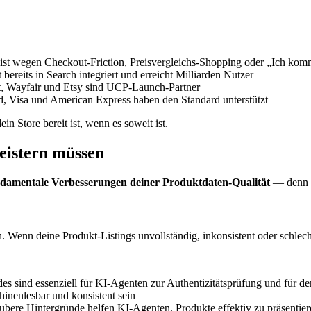
t wegen Checkout-Friction, Preisvergleichs-Shopping oder „Ich kom
reits in Search integriert und erreicht Milliarden Nutzer
, Wayfair und Etsy sind UCP-Launch-Partner
, Visa und American Express haben den Standard unterstützt
in Store bereit ist, wenn es soweit ist.
eistern müssen
damentale Verbesserungen deiner Produktdaten-Qualität
— denn K
Wenn deine Produkt-Listings unvollständig, inkonsistent oder schlecht f
sind essenziell für KI-Agenten zur Authentizitätsprüfung und für de
inenlesbar und konsistent sein
ubere Hintergründe helfen KI-Agenten, Produkte effektiv zu präsentier