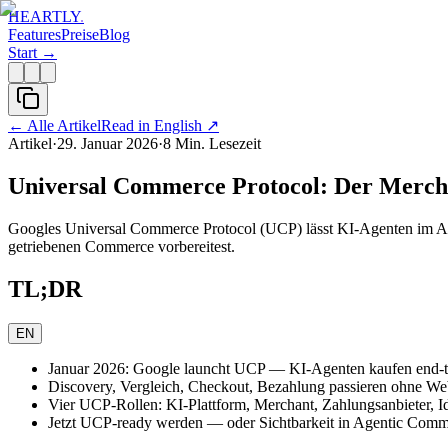
HEARTLY
.
Features
Preise
Blog
Start →
←
Alle Artikel
Read in English
↗
Artikel
·
29. Januar 2026
·
8
Min. Lesezeit
Universal Commerce Protocol: Der Merc
Googles Universal Commerce Protocol (UCP) lässt KI-Agenten im Au
getriebenen Commerce vorbereitest.
TL;DR
EN
Januar 2026: Google launcht UCP — KI-Agenten kaufen end-t
Discovery, Vergleich, Checkout, Bezahlung passieren ohne We
Vier UCP-Rollen: KI-Plattform, Merchant, Zahlungsanbieter, Id
Jetzt UCP-ready werden — oder Sichtbarkeit in Agentic Comme