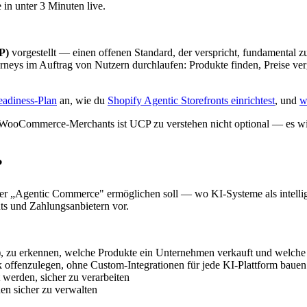
 in unter 3 Minuten live.
P)
vorgestellt — einen offenen Standard, der verspricht, fundamental 
eys im Auftrag von Nutzern durchlaufen: Produkte finden, Preise ver
adiness-Plan
an, wie du
Shopify Agentic Storefronts einrichtest
, und
w
 und WooCommerce-Merchants ist UCP zu verstehen nicht optional — es 
?
der „Agentic Commerce" ermöglichen soll — wo KI-Systeme als intellig
ts und Zahlungsanbietern vor.
zu erkennen, welche Produkte ein Unternehmen verkauft und welche C
gik offenzulegen, ohne Custom-Integrationen für jede KI-Plattform baue
t werden, sicher zu verarbeiten
en sicher zu verwalten