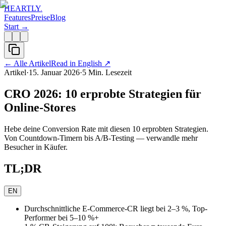
HEARTLY
.
Features
Preise
Blog
Start →
←
Alle Artikel
Read in English
↗
Artikel
·
15. Januar 2026
·
5
Min. Lesezeit
CRO 2026: 10 erprobte Strategien für
Online-Stores
Hebe deine Conversion Rate mit diesen 10 erprobten Strategien.
Von Countdown-Timern bis A/B-Testing — verwandle mehr
Besucher in Käufer.
TL;DR
EN
Durchschnittliche E-Commerce-CR liegt bei 2–3 %, Top-
Performer bei 5–10 %+