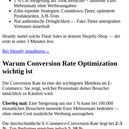
1 % CR-Steigerung auf 100k Besucher = tausende Euro
Mehrumsatz ohne Werbeausgaben
Zehn erprobte Strategien: Countdown-Timer, optimierte
Produktseiten, A/B-Tests
Nur authentische Dringlichkeit — Fake-Timer untergraben
Vertrauen dauerhaft
Heartly startet solche Flash Sales in deinem Shopify-Shop — der
erste in unter 3 Minuten live.
Bei Shopify installieren
→
Warum Conversion Rate Optimization
wichtig ist
Die Conversion Rate ist eine der wichtigsten Metriken im E-
Commerce. Sie zeigt, welcher Prozentsatz deiner Besucher
tatsächlich zu Käufern wird.
Überleg mal:
Eine Steigerung um nur 1 % kann bei 100.000
monatlichen Besuchern tausende Euro Mehrumsatz bedeuten —
ohne einen Cent zusätzliche Werbung auszugeben.
Die durchschnittliche E-Commerce-Conversion-Rate liegt bei
2–3
%
. Top-Performer erreichen jedoch
5–10 %
.